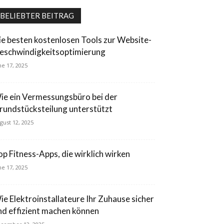
BELIEBTER BEITRAG
ie besten kostenlosen Tools zur Website-
eschwindigkeitsoptimierung
ne 17, 2025
ie ein Vermessungsbüro bei der
rundstücksteilung unterstützt
gust 12, 2025
op Fitness-Apps, die wirklich wirken
ne 17, 2025
ie Elektroinstallateure Ihr Zuhause sicher
nd effizient machen können