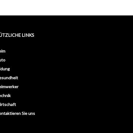
ÜTZLICHE LINKS
eim
uto
ldung
esundheit
eimwerker
echnik
rtschaft
ntaktieren Sie uns