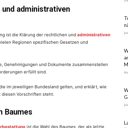
De
n und administrativen
T
n
Ju
ng ist die Klärung der rechtlichen und
administrativen
 vielen Regionen spezifischen Gesetzen und
W
a
M
are, Genehmigungen und Dokumente zusammenstellen
orderungen erfüllt sind.
Au
die im jeweiligen Bundesland gelten, und erklärt, wie
W
 diesen Vorschriften steht.
G
Ju
en Baumes
L
urbestattung
ist die Wahl des Baumes, der als letzte