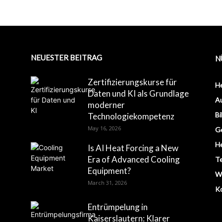
NEUESTER BEITRAG
N
Zertifizierungskurse für
H
Daten und KI als Grundlage
A
moderner
Bi
Technologiekompetenz
May 16, 2026
G
H
Is AI Heat Forcing a New
Era of Advanced Cooling
T
Equipment?
Wi
March 31, 2026
Ko
Entrümpelung in
Kaiserslautern: Klarer