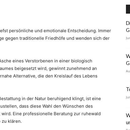
D
G
utiefst persönliche und emotionale Entscheidung. Immer
 gegen traditionelle Friedhöfe und wenden sich der
Ju
W
Asche eines Verstorbenen in einer biologisch
G
Baumes beigesetzt wird, gewinnt zunehmend an
Au
urnahe Alternative, die den Kreislauf des Lebens
T
Ju
stattung in der Natur beruhigend klingt, ist eine
rzustellen, dass diese Wahl den Wünschen des
wird. Eine professionelle Beratung zur ruhewald
W
 zu klären.
u