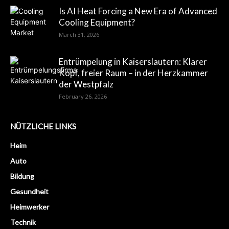
Is AI Heat Forcing a New Era of Advanced
Cooling Equipment?
March 31, 2026
Entrümpelung in Kaiserslautern: Klarer
Kopf, freier Raum – in der Herzkammer
der Westpfalz
February 26, 2026
NÜTZLICHE LINKS
Heim
Auto
Bildung
Gesundheit
Heimwerker
Technik