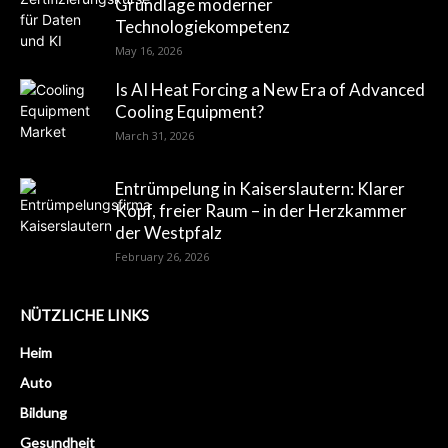
Grundlage moderner
Technologiekompetenz
May 16, 2026
Is AI Heat Forcing a New Era of Advanced
Cooling Equipment?
March 31, 2026
Entrümpelung in Kaiserslautern: Klarer
Kopf, freier Raum – in der Herzkammer
der Westpfalz
February 26, 2026
NÜTZLICHE LINKS
Heim
Auto
Bildung
Gesundheit