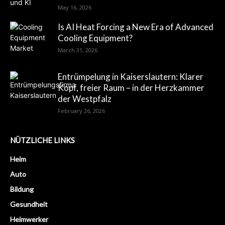
May 16, 2026
Is AI Heat Forcing a New Era of Advanced
Cooling Equipment?
March 31, 2026
Entrümpelung in Kaiserslautern: Klarer
Kopf, freier Raum – in der Herzkammer
der Westpfalz
February 26, 2026
NÜTZLICHE LINKS
Heim
Auto
Bildung
Gesundheit
Heimwerker