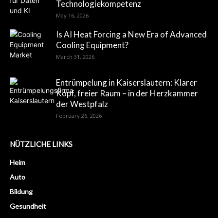
Technologiekompetenz
May 16, 2026
Is AI Heat Forcing a New Era of Advanced
Cooling Equipment?
March 31, 2026
Entrümpelung in Kaiserslautern: Klarer
Kopf, freier Raum – in der Herzkammer
der Westpfalz
February 26, 2026
NÜTZLICHE LINKS
Heim
Auto
Bildung
Gesundheit