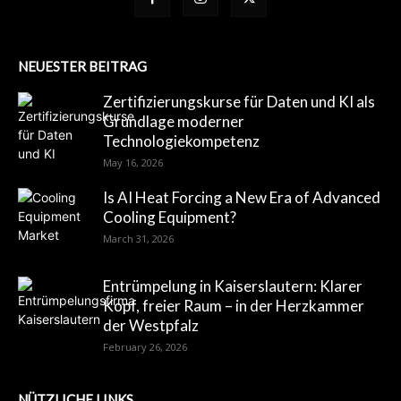
NEUESTER BEITRAG
Zertifizierungskurse für Daten und KI als
Grundlage moderner
Technologiekompetenz
May 16, 2026
Is AI Heat Forcing a New Era of Advanced
Cooling Equipment?
March 31, 2026
Entrümpelung in Kaiserslautern: Klarer
Kopf, freier Raum – in der Herzkammer
der Westpfalz
February 26, 2026
NÜTZLICHE LINKS